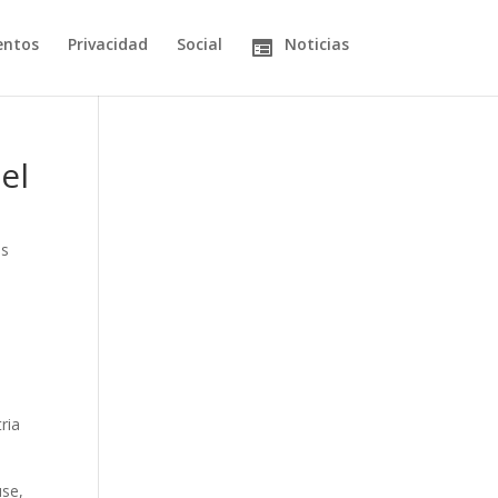
entos
Privacidad
Social
Noticias
el
es
ria
use,