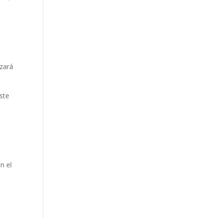
uzará
ste
n el