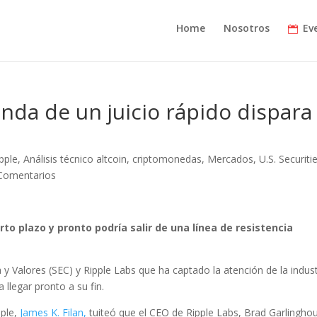
Home
Nosotros
Ev
nda de un juicio rápido dispara 
pple
,
Análisis técnico altcoin
,
criptomonedas
,
Mercados
,
U.S. Securiti
Comentarios
rto plazo y pronto podría salir de una línea de resistencia
y Valores (SEC) y Ripple Labs que ha captado la atención de la indust
 llegar pronto a su fin.
pple,
James K. Filan,
tuiteó que el CEO de Ripple Labs, Brad Garlingho