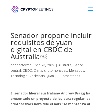
Senador propone incluir
requisitos de yuan
digital en CBDC de
Australia￼
por
hectormc
|
Sep 20, 2022
|
Australia
,
Banco
central
,
CBDC
,
China
,
criptomonedas
,
Mercados
,
Tecnologia Blockchain
,
yuan
|
0 Comentarios
El senador liberal australiano Andrew Bragg ha
presentado un proyecto de ley para regular los
criptoactivos para que el país “se mantenga al