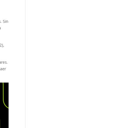
. Sin
a
2),
ares.
raer