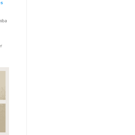
es
hiba
er
b