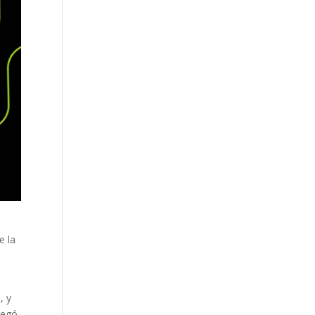
e la
, y
regó