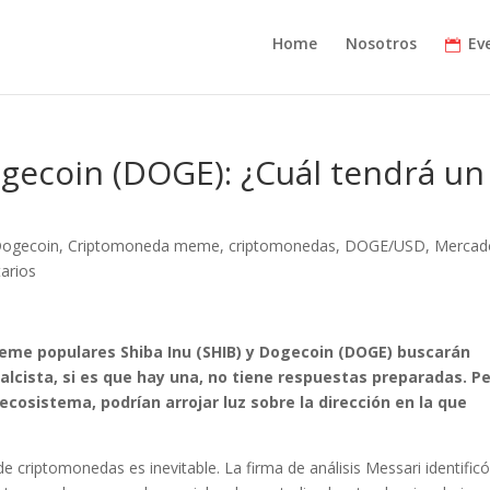
Home
Nosotros
Ev
Dogecoin (DOGE): ¿Cuál tendrá un
Dogecoin
,
Criptomoneda meme
,
criptomonedas
,
DOGE/USD
,
Mercad
arios
me populares Shiba Inu (SHIB) y Dogecoin (DOGE) buscarán
lcista, si es que hay una, no tiene respuestas preparadas. P
 ecosistema, podrían arrojar luz sobre la dirección en la que
 criptomonedas es inevitable. La firma de análisis Messari identific