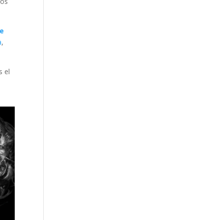
gos
ue
a
,
 el