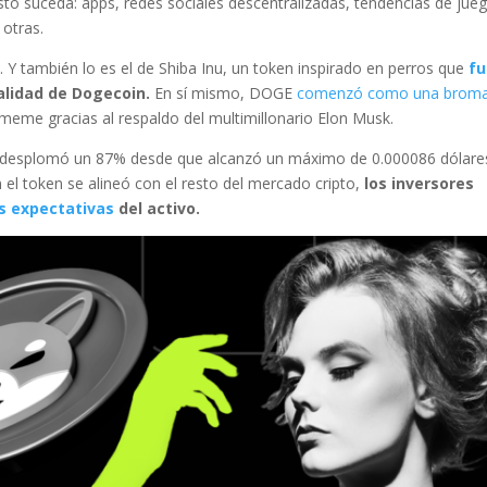
to suceda: apps, redes sociales descentralizadas, tendencias de jue
 otras.
. Y también lo es el de Shiba Inu, un token inspirado en perros que
f
alidad de Dogecoin.
En sí mismo, DOGE
comenzó como una brom
meme gracias al respaldo del multimillonario Elon Musk.
e desplomó un 87% desde que alcanzó un máximo de 0.000086 dólares
 el token se alineó con el resto del mercado cripto,
los inversores
s expectativas
del activo.