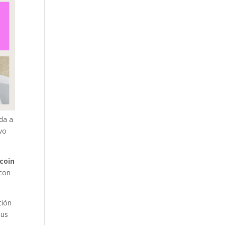
da a
ivo
coin
 con
ción
sus