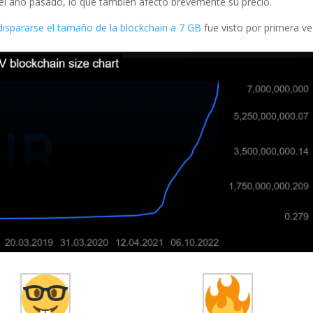
el año pasado, lo que también afectó brevemente su precio.
s dispararse el tamaño de la blockchain a 7 GB
fue visto por primera ve