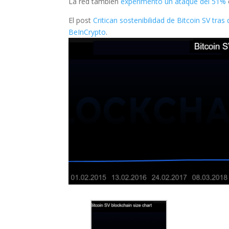
La red también
experimentó un ataque del 51%
El post
Critican sostenibilidad de Bitcoin SV tra
BeInCrypto
.