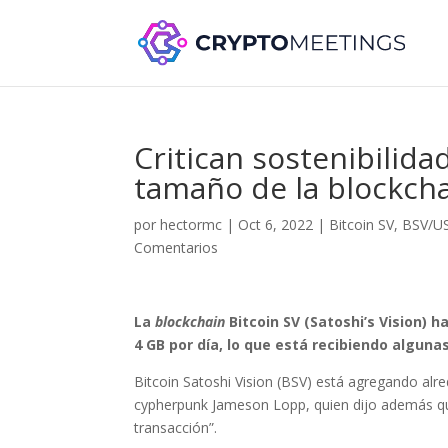
Critican sostenibilida
tamaño de la blockcha
por
hectormc
|
Oct 6, 2022
|
Bitcoin SV
,
BSV/U
Comentarios
La
blockchain
Bitcoin SV (Satoshi’s Vision) 
4 GB por día, lo que está recibiendo algunas
Bitcoin Satoshi Vision (BSV) está agregando alr
cypherpunk Jameson Lopp, quien dijo además que 
transacción”.