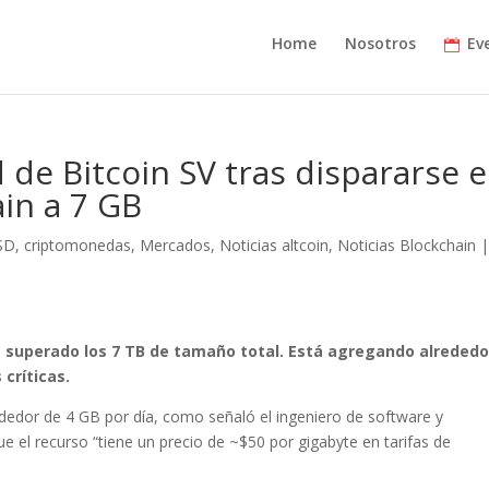
Home
Nosotros
Ev
d de Bitcoin SV tras dispararse e
in a 7 GB
SD
,
criptomonedas
,
Mercados
,
Noticias altcoin
,
Noticias Blockchain
ha superado los 7 TB de tamaño total. Está agregando alrededo
 críticas.
ededor de 4 GB por día, como señaló el ingeniero de software y
el recurso “tiene un precio de ~$50 por gigabyte en tarifas de