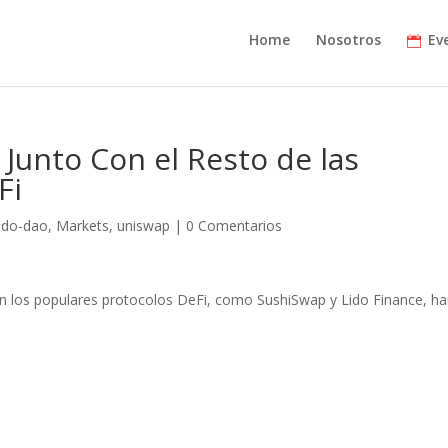
Home
Nosotros
Ev
 Junto Con el Resto de las
Fi
lido-dao
,
Markets
,
uniswap
|
0 Comentarios
tan los populares protocolos DeFi, como SushiSwap y Lido Finance, h