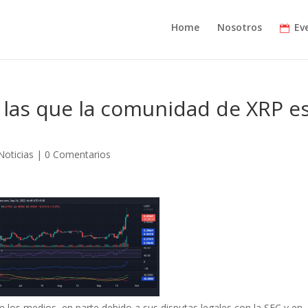
Home
Nosotros
Ev
 las que la comunidad de XRP e
Noticias
|
0 Comentarios
 los medios, en parte debido a sus disputas legales con la SEC y en