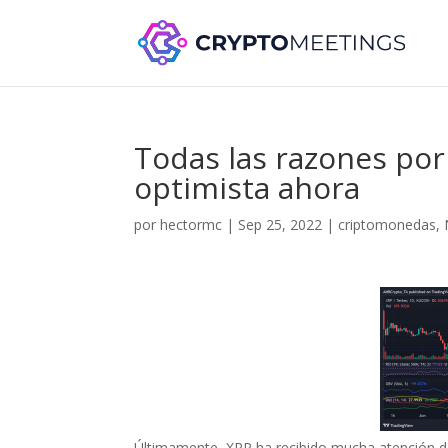
Todas las razones por
optimista ahora
por
hectormc
|
Sep 25, 2022
|
criptomonedas
,
Últimamente, XRP ha recibido mucha atención de