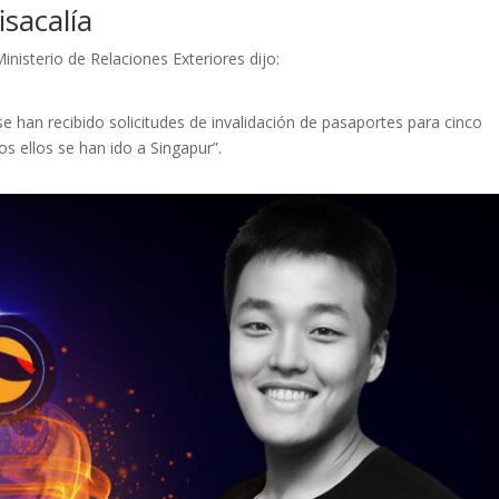
isacalía
inisterio de Relaciones Exteriores dijo:
se han recibido solicitudes de invalidación de pasaportes para cinco
s ellos se han ido a Singapur”.