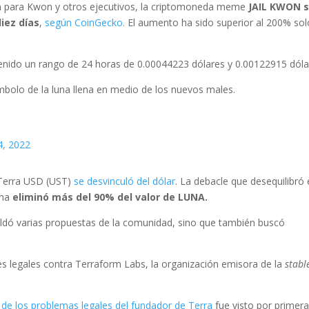
n para Kwon y otros ejecutivos, la criptomoneda meme
JAIL KWON 
iez días
,
según CoinGecko.
El aumento ha sido superior al 200% sol
enido un rango de 24 horas de 0.00044223 dólares y 0.00122915 dóla
ímbolo de la luna llena en medio de los nuevos males.
4, 2022
 Terra USD (UST)
se desvinculó del dólar
. La debacle que desequilibró 
ma
eliminó más del 90% del valor de LUNA.
ldó varias propuestas de la comunidad, sino que también buscó
legales contra Terraform Labs, la organización emisora ​​de la
stabl
de los problemas legales del fundador de Terra
fue visto por primera