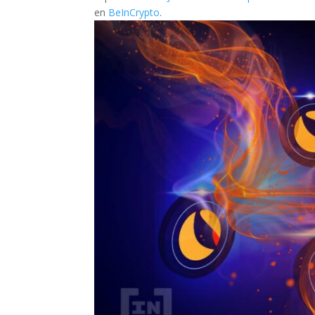
en
BeInCrypto
.