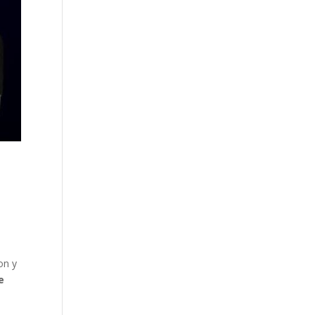
.
e
on y
e