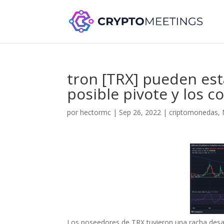
tron [TRX] pueden es
posible pivote y los
por
hectormc
|
Sep 26, 2022
|
criptomonedas
,
Los poseedores de TRX tuvieron una racha desa