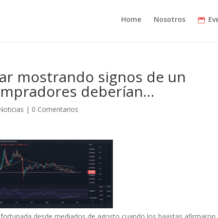
Home
Nosotros
Ev
tar mostrando signos de un
 compradores deberían…
Noticias
|
0 Comentarios
fortunada desde mediados de agosto cuando los bajistas afirmaron