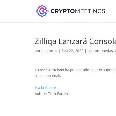
Zilliqa Lanzará Conso
por
hectormc
|
Sep 22, 2022
|
criptomonedas
,
La red blockchain ha presentado un prototipo d
al usuario final».
Ir a la fuente
Author: Tom Farren