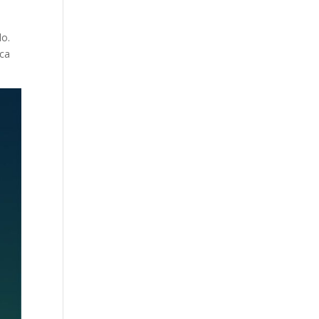
do.
ica