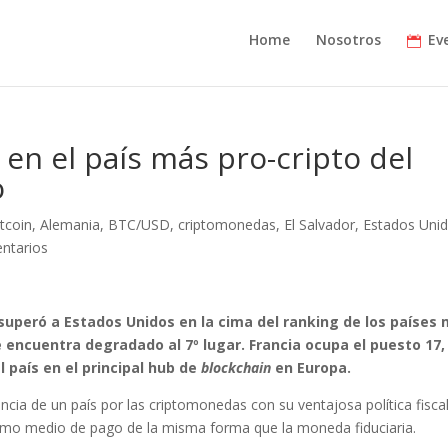
Home
Nosotros
Ev
 en el país más pro-cripto del
o
tcoin
,
Alemania
,
BTC/USD
,
criptomonedas
,
El Salvador
,
Estados Uni
ntarios
 superó a Estados Unidos en la cima del ranking de los países
e encuentra degradado al 7º lugar. Francia ocupa el puesto 17,
l país en el principal hub de
blockchain
en Europa.
cia de un país por las criptomonedas con su ventajosa política fisca
 como medio de pago de la misma forma que la moneda fiduciaria.