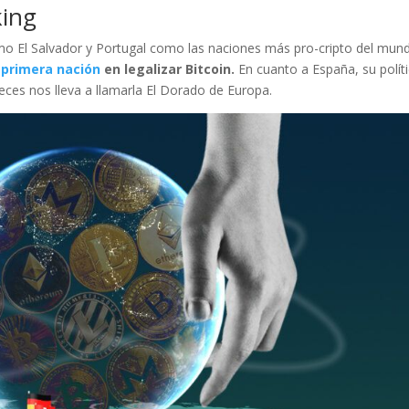
king
o El Salvador y Portugal como las naciones más pro-cripto del mun
 primera nación
en legalizar Bitcoin.
En cuanto a España, su polít
veces nos lleva a llamarla El Dorado de Europa.