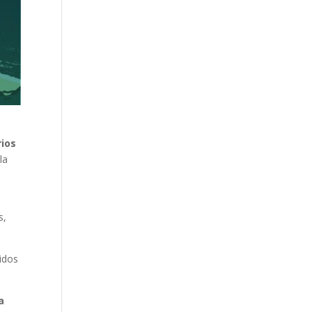
rios
la
s,
nidos
a