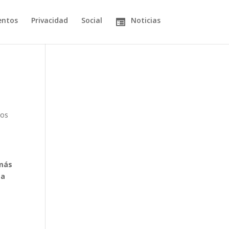
entos
Privacidad
Social
Noticias
dos
 más
 a
l