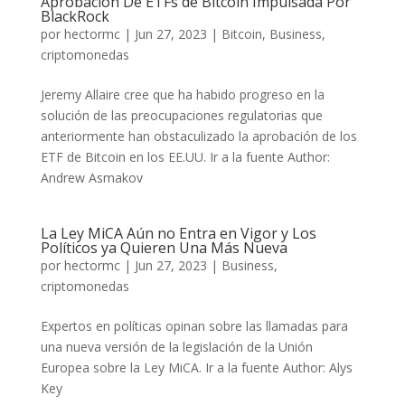
Aprobación De ETFs de Bitcoin Impulsada Por
BlackRock
por
hectormc
|
Jun 27, 2023
|
Bitcoin
,
Business
,
criptomonedas
Jeremy Allaire cree que ha habido progreso en la
solución de las preocupaciones regulatorias que
anteriormente han obstaculizado la aprobación de los
ETF de Bitcoin en los EE.UU. Ir a la fuente Author:
Andrew Asmakov
La Ley MiCA Aún no Entra en Vigor y Los
Políticos ya Quieren Una Más Nueva
por
hectormc
|
Jun 27, 2023
|
Business
,
criptomonedas
Expertos en políticas opinan sobre las llamadas para
una nueva versión de la legislación de la Unión
Europea sobre la Ley MiCA. Ir a la fuente Author: Alys
Key