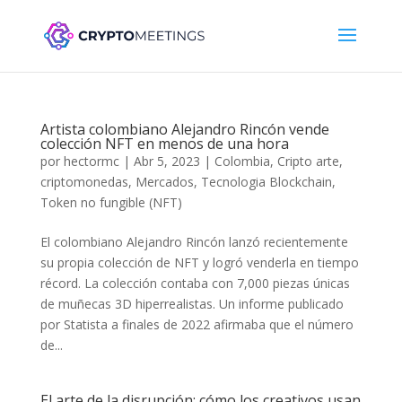
Artista colombiano Alejandro Rincón vende
colección NFT en menos de una hora
por
hectormc
|
Abr 5, 2023
|
Colombia
,
Cripto arte
,
criptomonedas
,
Mercados
,
Tecnologia Blockchain
,
Token no fungible (NFT)
El colombiano Alejandro Rincón lanzó recientemente
su propia colección de NFT y logró venderla en tiempo
récord. La colección contaba con 7,000 piezas únicas
de muñecas 3D hiperrealistas. Un informe publicado
por Statista a finales de 2022 afirmaba que el número
de...
El arte de la disrupción: cómo los creativos usan