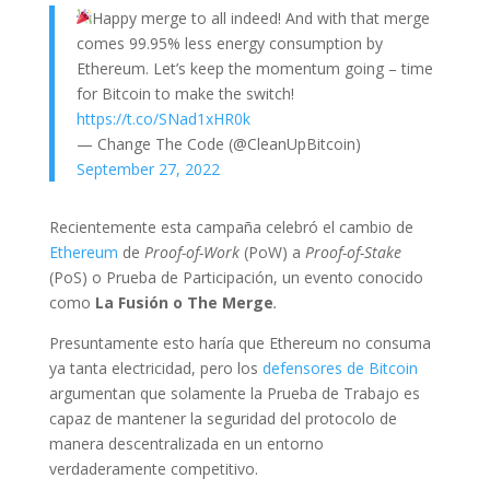
Happy merge to all indeed! And with that merge
comes 99.95% less energy consumption by
Ethereum. Let’s keep the momentum going – time
for Bitcoin to make the switch!
https://t.co/SNad1xHR0k
— Change The Code (@CleanUpBitcoin)
September 27, 2022
Recientemente esta campaña celebró el cambio de
Ethereum
de
Proof-of-Work
(PoW) a
Proof-of-Stake
(PoS) o Prueba de Participación, un evento conocido
como
La Fusión o The Merge
.
Presuntamente esto haría que Ethereum no consuma
ya tanta electricidad, pero los
defensores de Bitcoin
argumentan que solamente la Prueba de Trabajo es
capaz de mantener la seguridad del protocolo de
manera descentralizada en un entorno
verdaderamente competitivo.