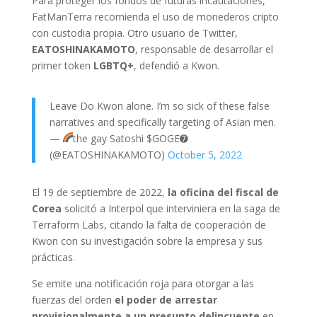
Para proteger los fondos de futuras incautaciones,
FatManTerra recomienda el uso de monederos cripto
con custodia propia. Otro usuario de Twitter,
EATOSHINAKAMOTO
, responsable de desarrollar el
primer token
LGBTQ+
, defendió a Kwon.
Leave Do Kwon alone. I’m so sick of these false
narratives and specifically targeting of Asian men.
—
the gay Satoshi $GOGE➐
(@EATOSHINAKAMOTO)
October 5, 2022
El 19 de septiembre de 2022,
la oficina del fiscal de
Corea
solicitó a Interpol que interviniera en la saga de
Terraform Labs, citando la falta de cooperación de
Kwon con su investigación sobre la empresa y sus
prácticas.
Se emite una notificación roja para otorgar a las
fuerzas del orden
el poder de arrestar
provisionalmente a un presunto delincuente
en