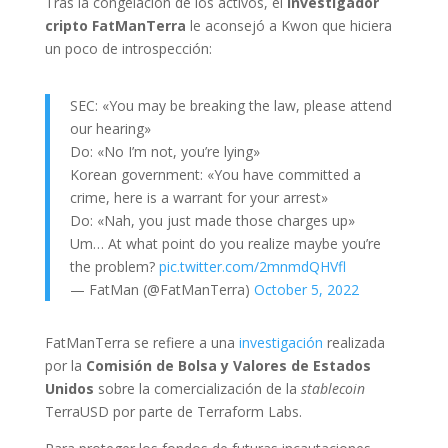
Tras la congelación de los activos, el
investigador
cripto FatManTerra
le aconsejó a Kwon que hiciera
un poco de introspección:
SEC: «You may be breaking the law, please attend
our hearing»
Do: «No I’m not, you’re lying»
Korean government: «You have committed a
crime, here is a warrant for your arrest»
Do: «Nah, you just made those charges up»
Um… At what point do you realize maybe you’re
the problem?
pic.twitter.com/2mnmdQHVfl
— FatMan (@FatManTerra)
October 5, 2022
FatManTerra se refiere a una
investigación
realizada
por la
Comisión de Bolsa y Valores de Estados
Unidos
sobre la comercialización de la
stablecoin
TerraUSD por parte de Terraform Labs.