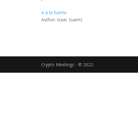
Ir a la fuente
Author: Isaac Suarez
Crypto Meetings - © 2022