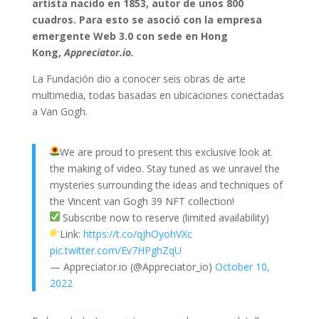
artista nacido en 1853, autor de unos 800
cuadros. Para esto se asoció con la empresa
emergente Web 3.0 con sede en Hong
Kong,
Appreciator.io.
La Fundación dio a conocer seis obras de arte
multimedia, todas basadas en ubicaciones conectadas
a Van Gogh.
We are proud to present this exclusive look at
the making of video. Stay tuned as we unravel the
mysteries surrounding the ideas and techniques of
the Vincent van Gogh 39 NFT collection!
Subscribe now to reserve (limited availability)
Link:
https://t.co/qjhOyohVXc
pic.twitter.com/Ev7HPghZqU
— Appreciator.io (@Appreciator_io)
October 10,
2022